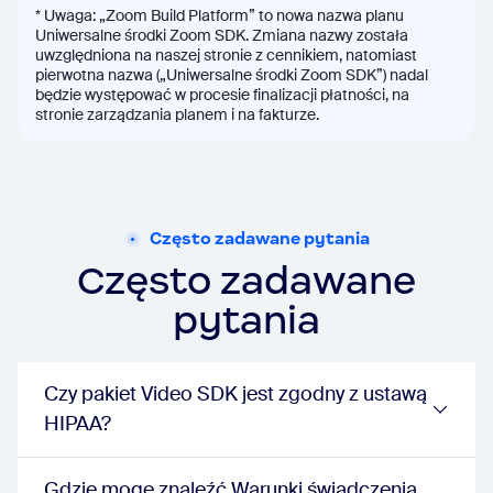
Zoom oferuje zweryfikowanym organizacjom non-profit na całym świecie 
* Uwaga: „Zoom Build Platform” to nowa nazwa planu
Uniwersalne środki Zoom SDK. Zmiana nazwy została
W przypadku amerykańskich organizacji non-profit kwalifikujących się 
uwzględniona na naszej stronie z cennikiem, natomiast
pierwotna nazwa („Uniwersalne środki Zoom SDK”) nadal
będzie występować w procesie finalizacji płatności, na
stronie zarządzania planem i na fakturze.
Często zadawane pytania
Często zadawane
pytania
Czy pakiet Video SDK jest zgodny z ustawą
HIPAA?
Gdzie mogę znaleźć Warunki świadczenia