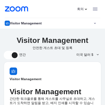
Visitor Management
주
접
요
근
회의
안전한 게스트 초대 및 등록
내
성
Plan Cards
용
개
으
요
Visitor Management
Visitor Management
로
간단한 워크플로를 통해 게스트를 사무실로 초대하고, 게스트가 도착하면 알림을
건
너
Visitor Management
Visitor Management
뛰
Zoom 포털에서 초대, 방문자 위치 및 방문 기록 관리
기
게스트 도착 알림을 받는 동안 초대 생성, 추적, 재전송 및 삭제
안전한 게스트 초대 및 등록
원활한 방문자 경험을 위해 키오스크를 통해 양식 작성, 길 찾기, 체크인
자세한 내용을 보려면
선택한 값에 초점을 
최대 0개의 항목을 선
연간
미국 달러 $
익숙한 Zoom 포털에서 모든 기능에 액세스하여 손쉽게 관리
Visitor Management
Visitor Management
간단한 워크플로를 통해 게스트를 사무실로 초대하고, 게스
트가 도착하면 알림을 받고, 배지 인쇄를 시작할 수 있습니