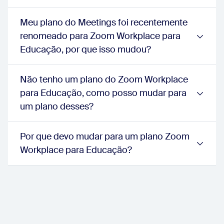
Marca
school:
false
Meu plano do Meetings foi recentemente
schoolPlus:
true
renomeado para Zoom Workplace para
schoolEnterPrise:
true
Domínios gerenciados
Educação, por que isso mudou?
school:
false
schoolPlus:
true
schoolEnterPrise:
true
Não tenho um plano do Zoom Workplace
Interpretação de idiomas
para Educação, como posso mudar para
school:
true
um plano desses?
schoolPlus:
true
schoolEnterPrise:
true
Domínio de e-mail personalizado
Por que devo mudar para um plano Zoom
school:
true
Workplace para Educação?
schoolPlus:
true
schoolEnterPrise:
true
Avatares
school:
true
schoolPlus:
true
schoolEnterPrise:
true
Reações na reunião