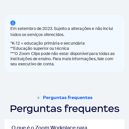
school:
true
schoolPlus:
true
schoolEnterPrise:
true
Integrado em dispositivos Zoom for Home
school:
Em setembro de 2023. Sujeito a alterações e não inclui
true
schoolPlus:
true
todos os serviços oferecidos.
schoolEnterPrise:
true
*K-12 = educação primária e secundária
Fixar várias pessoas
**Educação superior ou técnica
school:
true
***O Zoom Clips pode não estar disponível para todas as
schoolPlus:
instituições de ensino. Para mais informações, fale com
true
seu executivo de conta.
schoolEnterPrise:
true
Destacar várias pessoas
school:
true
schoolPlus:
true
schoolEnterPrise:
true
Filtros
Perguntas frequentes
school:
true
Perguntas frequentes
schoolPlus:
true
schoolEnterPrise:
true
Enquete
school:
true
O que é o Zoom Workplace para