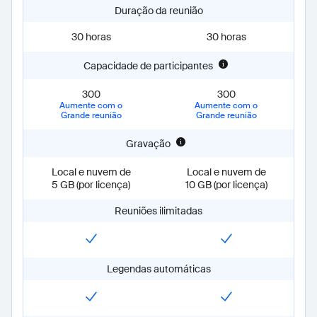
Extras
schoolEnterPrise:
true
Duração da reunião
Legendas automáticas
SSO, domínios gerenciados
30 horas
30 horas
school:
true
Armazenamento multirregional e
schoolPlus:
true
controle de mídia
Capacidade de participantes
schoolEnterPrise:
true
Gerenciamento de dispositivos
Discagem telefônica
300
300
Barreiras de informação e outras
school:
Chamada cobrada
Aumente com o
Aumente com o
políticas
Grande reunião
Grande reunião
schoolPlus:
Chamada cobrada
schoolEnterPrise:
Chamada cobrada
APIs de arquivamento e prevenção
Compartilhamento de tela
Gravação
contra perda de dados
school:
true
Local e nuvem de
Local e nuvem de
schoolPlus:
true
5 GB (por licença)
10 GB (por licença)
schoolEnterPrise:
true
Salas simultâneas
Reuniões ilimitadas
school:
true
schoolPlus:
true
schoolEnterPrise:
true
Plano de fundo virtual
Legendas automáticas
school:
true
schoolPlus:
true
schoolEnterPrise:
true