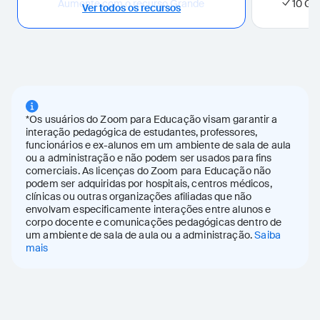
Aumente com o recurso Grande
10 GB
Ver todos os recursos
reunião
Minhas Notas
Escola e campus plus
Anotações da IA ilimitadas
Phone
Recurso de bloco de notas de IA
Zoom Phone EUA e CA Ilimitado
para conversas no Zoom, em
Armazenamento em nuvem
plataformas de terceiros e
10 GB por usuário
presenciais
*Os usuários do Zoom para Educação visam garantir a
interação pedagógica de estudantes, professores,
Chat
funcionários e ex-alunos em um ambiente de sala de aula
Enterprise
ou a administração e não podem ser usados para fins
Mensagens instantâneas
comerciais. As licenças do Zoom para Educação não
Scheduler
podem ser adquiridas por hospitais, centros médicos,
Meetings
Permita que outras pessoas
clínicas ou outras organizações afiliadas que não
500 participantes
envolvam especificamente interações entre alunos e
agendem horários com você com
Webinars
corpo docente e comunicações pedagógicas dentro de
facilidade
500 participantes
um ambiente de sala de aula ou a administração.
Saiba
Whiteboard
Rooms
mais
Armazenamento em nuvem
Quadros de compartilhamento
Ilimitado
ilimitados
Conector da sala de conferência
Canvas
Criação ilimitada de documentos
Comparison