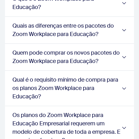
schoolPlus:
true
Educação?
schoolEnterPrise:
true
Anfitrião alternativo e coanfitrião
school:
true
Quais as diferenças entre os pacotes do
schoolPlus:
true
Zoom Workplace para Educação?
schoolEnterPrise:
true
Atribuir agendador de reunião
school:
true
Quem pode comprar os novos pacotes do
schoolPlus:
true
Zoom Workplace para Educação?
schoolEnterPrise:
true
API REST
school:
Limites da taxa da API REST Pro
Qual é o requisito mínimo de compra para
schoolPlus:
Limites da taxa da API REST Pro
os planos Zoom Workplace para
schoolEnterPrise:
Limites da taxa da API REST Pro
Interoperabilidade com o Skype for Business (Lync)
Educação?
school:
true
schoolPlus:
true
Os planos do Zoom Workplace para
schoolEnterPrise:
true
Transmissões
Educação Empresarial requerem um
school:
true
modelo de cobertura de toda a empresa. E
schoolPlus:
true