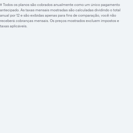
school:
true
‡ Todos os planos são cobrados anualmente como um único pagamento
schoolPlus:
true
antecipado. As taxas mensais mostradas são calculadas dividindo o total
schoolEnterPrise:
true
anual por 12 e são exibidas apenas para fins de comparação, você não
Melhoria da aparência
receberá cobranças mensais. Os preços mostrados excluem impostos e
taxas aplicáveis.
school:
true
schoolPlus:
true
schoolEnterPrise:
true
Áudio original para músicos
school:
true
schoolPlus:
true
schoolEnterPrise:
true
Recursos de IA
Recursos de IA features are not applicable to users with Basic permiss
Video Management
Agrupe vídeos em canais
school:
false
schoolPlus:
false
schoolEnterPrise:
false
Gravações do Zoom, clipes e uploads
school:
false