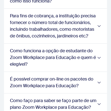
como isso funciona?
schoolEnterPrise:
true
Relatórios
school:
true
Para fins de cobrança, a instituição precisa
schoolPlus:
true
fornecer o número total de funcionários,
schoolEnterPrise:
true
Gerenciamento do usuário
incluindo trabalhadores, como motoristas
school:
true
de ônibus, cozinheiros, jardineiros etc.?
schoolPlus:
true
schoolEnterPrise:
true
Portal de administração
Como funciona a opção de estudante do
school:
true
Zoom Workplace para Educação e quem é
schoolPlus:
true
elegível?
schoolEnterPrise:
true
Integração LTI
school:
false
É possível comprar on-line os pacotes do
schoolPlus:
true
Zoom Workplace para Educação?
schoolEnterPrise:
true
Transcrições de gravação na nuvem
school:
true
Como faço para saber se faço parte de um
schoolPlus:
true
plano Zoom Workplace para Educação?
schoolEnterPrise:
true