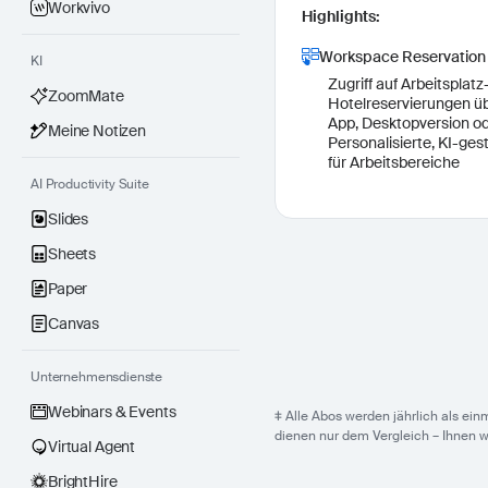
Workvivo
Highlights:
Workspace Reservation
KI
Zugriff auf Arbeitsplatz
ZoomMate
Hotelreservierungen 
App, Desktopversion o
Meine Notizen
Personalisierte, KI-ge
für Arbeitsbereiche
AI Productivity Suite
Slides
Sheets
Paper
Canvas
Unternehmensdienste
Webinars & Events
‡ Alle Abos werden jährlich als ei
dienen nur dem Vergleich – Ihnen 
Virtual Agent
BrightHire