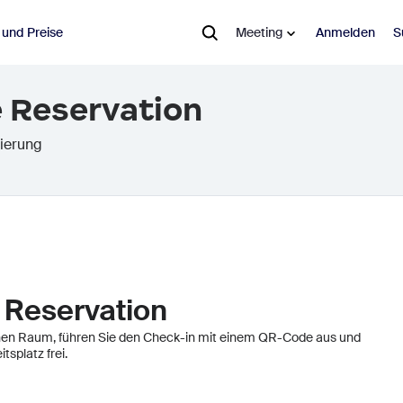
 und Preise
Meeting
Anmelden
S
 Reservation
m QR-Code aus und geben Sie danach den Arbeitsplatz frei.
vierung
ce-App, Desktopversion oder Browser
look, mit Erinnerungen und Warnhinweisen zum Einchecken
Reservation
nen Raum, führen Sie den Check-in mit einem QR-Code aus und
splatz frei.