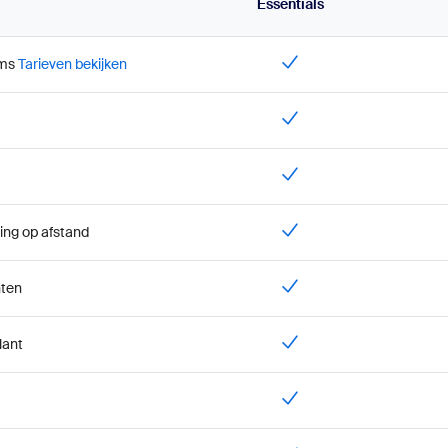
Essentials
sms
Tarieven bekijken
e kanalen) met browser delen.
ing op afstand
nten
orce Engagement Management
lant