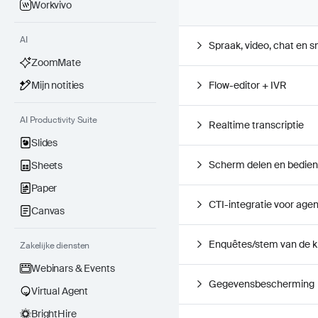
Workvivo
Premium
AI
Spraak, video, chat en 
Inkomend en uitgaand omnichannel-contactcenter (inclusief social
ZoomMate
Contact Center
Mijn notities
Flow-editor + IVR
E-mail (digitale kanalen)
Sociale media (digitale kanalen)
Werkitems
AI Productivity Suite
Realtime transcriptie
Uitgaande dialers (progressief, voorbeeldweergave)
Slides
Cobrowsen
Scherm delen en bedien
Sheets
Paper
Elite
CTI-integratie voor age
Canvas
Omnichannel-contactcenter inclusief AI Expert Assist en Workf
AI
Enquêtes/stem van de k
Zakelijke diensten
Expert Assist
Geavanceerd kwaliteitsbeheer
Webinars & Events
Advanced Quality Management voor Zoom Virtual Agent
Gegevensbescherming
Virtual Agent
Workforce Management
Betrokkenheidssamenvatting
BrightHire