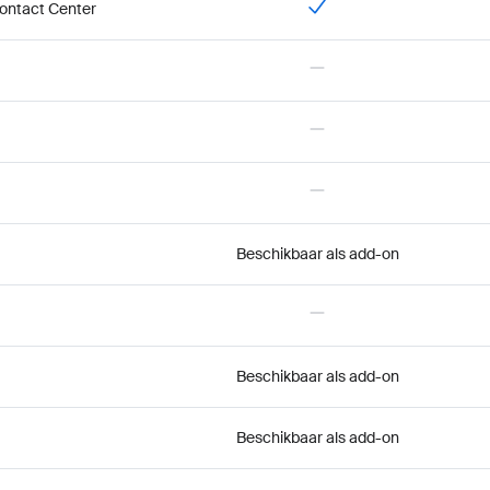
Contact Center
jken" target="_blank" href="https://zoom.us/billing/pbx/rates?audioPro
Beschikbaar als add-on
Beschikbaar als add-on
Beschikbaar als add-on