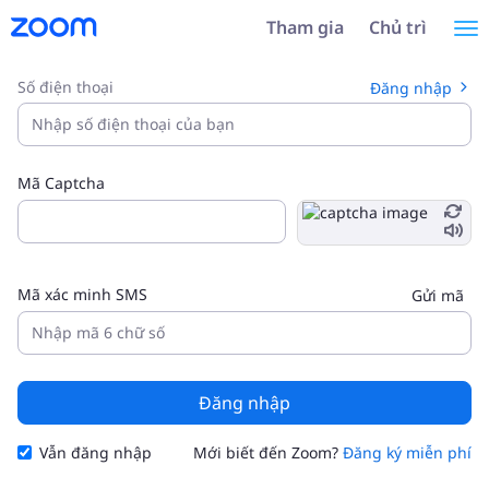
Bỏ
Tổng
Tham gia
Chủ trì
Điề
qua
quan
và
về
hư
chuyển
Trợ
Số điện thoại
Đăng nhập
đến
năng
bật
nội
dung
chính
Mã Captcha
Mã xác minh SMS
Gửi mã
Đăng nhập
Vẫn đăng nhập
Mới biết đến Zoom?
Đăng ký miễn phí