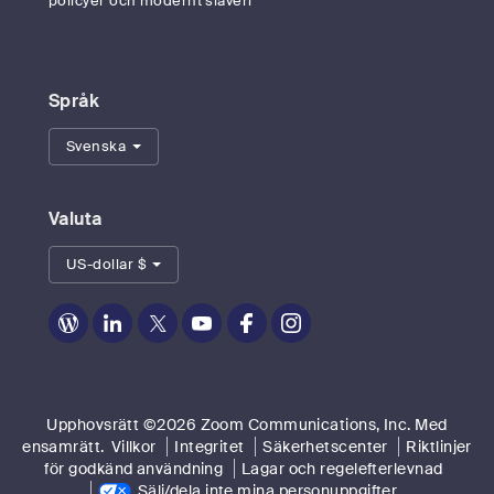
policyer och modernt slaveri
Språk
Svenska
Valuta
US-dollar $
Zoom
Zoom
Zoom
Zoom
Zoom
Zoom
on
on
on
on
on
on
Blogg
LinkedIn
Twitter
YouTube
Facebook
Instagram
Upphovsrätt ©2026 Zoom Communications, Inc. Med
ensamrätt.
Villkor
Integritet
Säkerhetscenter
Riktlinjer
för godkänd användning
Lagar och regelefterlevnad
Sälj/dela inte mina personuppgifter