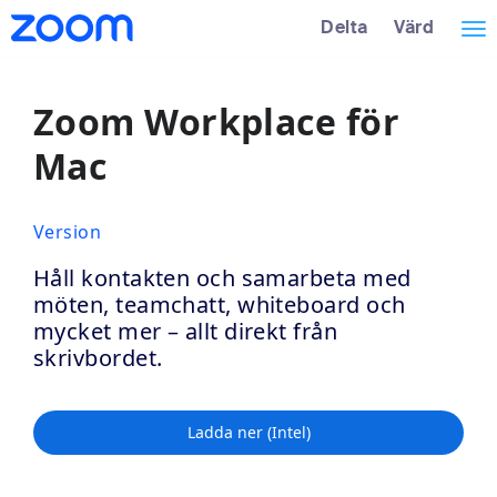
Loading
Hoppa
Tillgänglighetsöversikt
Delta
Värd
Väx
över
huvudinnehåll
nav
Zoom Workplace för
Mac
Version
Håll kontakten och samarbeta med
möten, teamchatt, whiteboard och
mycket mer – allt direkt från
skrivbordet.
Ladda ner (Intel)