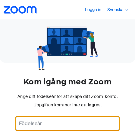
Tillgänglighetsöversikt
Tryck på Shift+F1
Logga in
Svenska
Kom igång med Zoom
Ange ditt födelseår för att skapa ditt Zoom-konto.
Uppgiften kommer inte att lagras.
Use a 4-digit year.
Födelseår