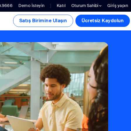
9.9666
Demo İsteyin
Katıl
Oturum Sahibi
Giriş yapın
Satış Birimine Ulaşın
Ücretsiz Kaydolun