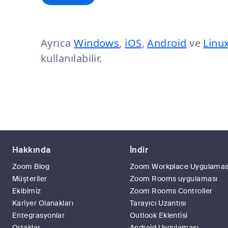
Ayrıca
Windows
,
iOS
,
Android
ve
Linu
kullanılabilir.
Hakkında
İndir
Zoom Blog
Zoom Workplace Uygulamas
Müşteriler
Zoom Rooms uygulaması
Ekibimiz
Zoom Rooms Controller
Kariyer Olanakları
Tarayıcı Uzantısı
Entegrasyonlar
Outlook Eklentisi
Ortaklar
Android Uygulaması