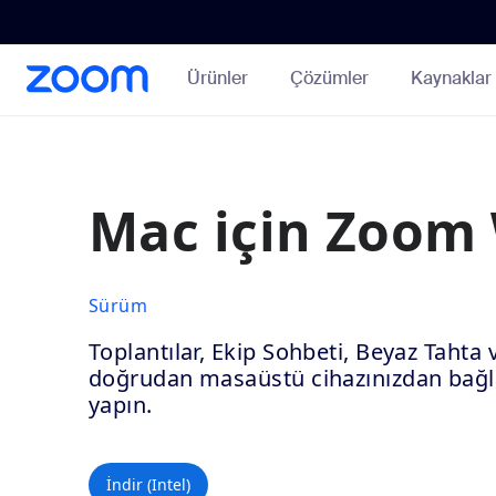
Loading
Ana
Erişilebilirliğe
İçeriğe
Genel
Atla
Bakış
Ürünler
Çözümler
Kaynaklar
Mac için Zoom
Sürüm
Toplantılar, Ekip Sohbeti, Beyaz Tahta v
doğrudan masaüstü cihazınızdan bağlan
yapın.
İndir (Intel)