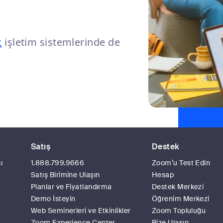
x
işletim sistemlerinde de
Satış
Destek
ı
1.888.799.9666
Zoom’u Test Edin
Satış Birimine Ulaşın
Hesap
Planlar ve Fiyatlandırma
Destek Merkezi
Demo İsteyin
Öğrenim Merkezi
Web Seminerleri ve Etkinlikler
Zoom Topluluğu
Zoom Experience Center
Bize Ulaşın