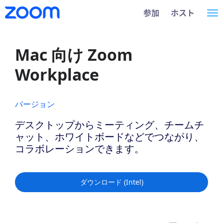
Loading
メ
ア
参加
ホスト
ナ
イ
ク
ン
セ
ビ
コ
シ
Mac 向け Zoom
ゲ
ン
ビ
テ
リ
Workplace
ー
ン
テ
ツ
ィ
シ
バージョン
ま
の
ョ
で
概
デスクトップからミーティング、チームチ
ス
要
ン
ャット、ホワイトボードなどでつながり、
キ
コラボレーションできます。
ッ
を
プ
起
ダウンロード (Intel)
動