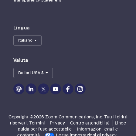
Transparency Statement
Lingua
Italiano
Valuta
Dollari USA $
Zoom
Zoom
Zoom
Zoom
Zoom
Zoom
on
on
on
on
on
on
Blog
LinkedIn
Twitter
Youtube
Facebook
Instagram
Copyright ©2026 Zoom Communications, Inc. Tutti i diritti
riservati.
Termini
Privacy
Centro attendibilità
Linee
guida per l'uso accettabile
Informazioni legali e
conformità
Le tue impostazioni di privacy