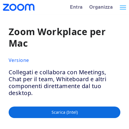
Loading
Passa
Panoramica
Entra
Organizza
Alt
al
dell’accesso
contenuto
facilitato
nav
principale
Zoom Workplace per
Mac
Versione
Collegati e collabora con Meetings,
Chat per il team, Whiteboard e altri
componenti direttamente dal tuo
desktop.
Scarica (Intel)