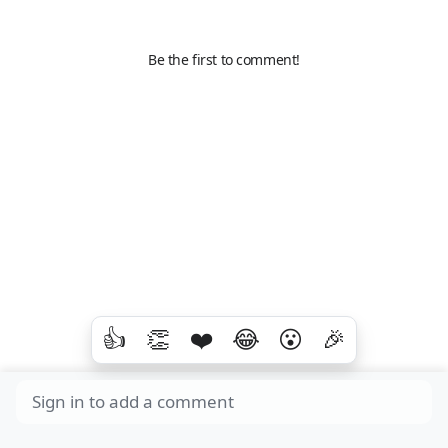
Be the first to comment!
👍
👏
❤️
😂
😮
🎉