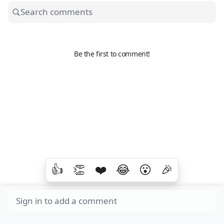
Be the first to comment!
👍
👏
❤️
😂
😮
🎉