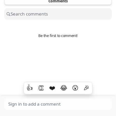
Comments
Be the first to comment!
👍
👏
❤️
😂
😮
🎉