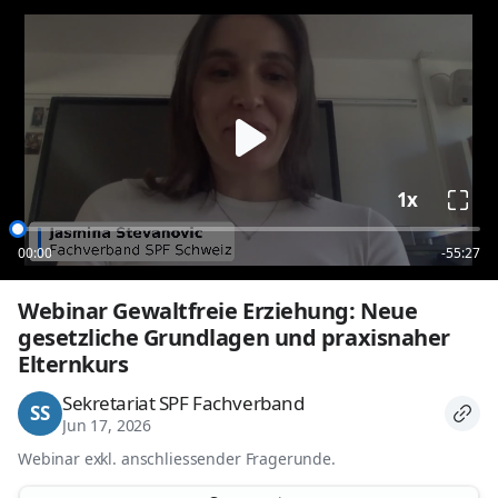
loading
1x
00:00
-55:27
Webinar Gewaltfreie Erziehung: Neue 
gesetzliche Grundlagen und praxisnaher 
Elternkurs
Sekretariat SPF Fachverband
SS
Jun 17, 2026
Webinar exkl. anschliessender Fragerunde.